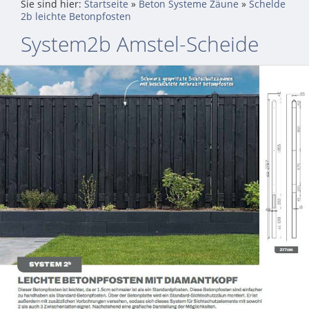
Sie sind hier:
Startseite
»
Beton Systeme Zäune
»
Schelde
2b leichte Betonpfosten
System2b Amstel-Scheide