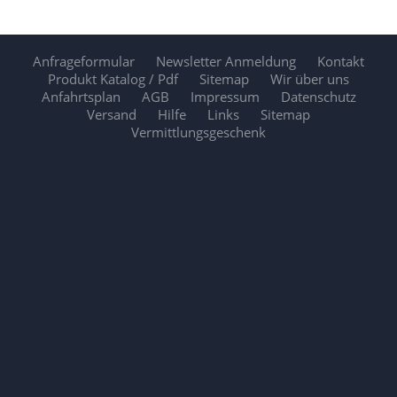
Anfrageformular
Newsletter Anmeldung
Kontakt
Produkt Katalog / Pdf
Sitemap
Wir über uns
Anfahrtsplan
AGB
Impressum
Datenschutz
Versand
Hilfe
Links
Sitemap
Vermittlungsgeschenk