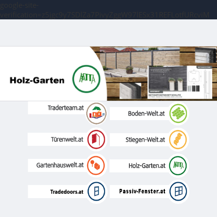
google-site-
verification=z5jgc9y7SDlZa7PivyZggW97lESx31REFLotfURcviM