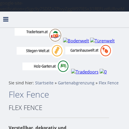
google-site-
verification=z5jgc9y7SDlZa7PivyZggW97lESx31REFLotfURcviM
Sie sind hier:
Startseite
»
Gartenabgrenzung
»
Flex Fence
Flex Fence
FLEX FENCE
Verstellbar, dekorativ und