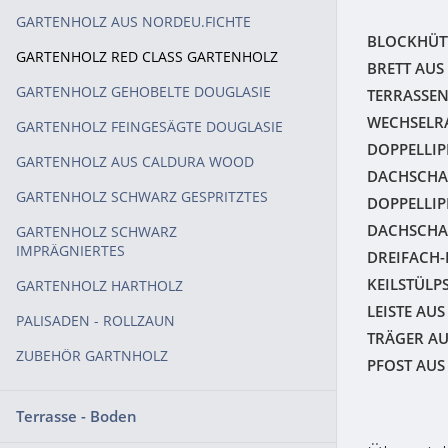
GARTENHOLZ AUS NORDEU.FICHTE
BLOCKHÜTT
GARTENHOLZ RED CLASS GARTENHOLZ
BRETT AUS
GARTENHOLZ GEHOBELTE DOUGLASIE
TERRASSEN
WECHSELRA
GARTENHOLZ FEINGESÄGTE DOUGLASIE
DOPPELLIP
GARTENHOLZ AUS CALDURA WOOD
DACHSCHA
GARTENHOLZ SCHWARZ GESPRITZTES
DOPPELLIP
DACHSCHA
GARTENHOLZ SCHWARZ
IMPRÄGNIERTES
DREIFACH-
KEILSTÜLP
GARTENHOLZ HARTHOLZ
LEISTE AUS
PALISADEN - ROLLZAUN
TRÄGER AU
ZUBEHÖR GARTNHOLZ
PFOST AUS
Terrasse - Boden