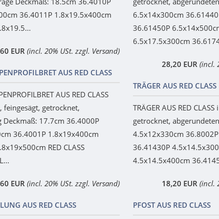
hräge Deckmaß: 18.5cm 36.4010P
getrocknet, abgerundete
300cm 36.4011P 1.8x19.5x400cm
6.5x14x300cm 36.61440
8x19.5...
36.61450P 6.5x14x500c
6.5x17.5x300cm 36.6174
,60 EUR
(incl. 20% USt. zzgl. Versand)
28,20 EUR
(incl.
PENPROFILBRET AUS RED CLASS
TRÄGER AUS RED CLASS
PENPROFILBRET AUS RED CLASS
, feingesägt, getrocknet,
TRÄGER AUS RED CLASS im
ig Deckmaß: 17.7cm 36.4000P
getrocknet, abgerundete
0cm 36.4001P 1.8x19x400cm
4.5x12x330cm 36.8002P
1.8x19x500cm RED CLASS
36.41430P 4.5x14.5x30
...
4.5x14.5x400cm 36.4145
,60 EUR
(incl. 20% USt. zzgl. Versand)
18,20 EUR
(incl.
LUNG AUS RED CLASS
PFOST AUS RED CLASS