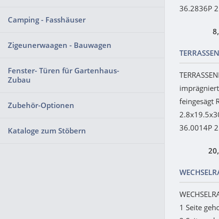
36.2836P 2
Camping - Fasshäuser
8
Zigeunerwaagen - Bauwagen
TERRASSEN
Fenster- Türen für Gartenhaus-
TERRASSEND
Zubau
imprägniert,
feingesägt 
Zubehör-Optionen
2.8x19.5x
36.0014P 2
Kataloge zum Stöbern
20
WECHSELRA
WECHSELRAB
1 Seite geho