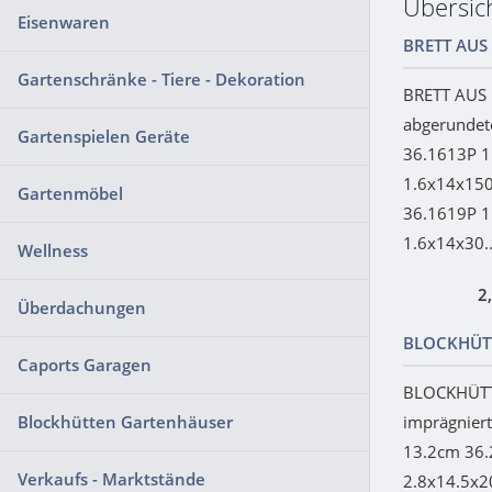
Übersi
Eisenwaren
BRETT AUS
Gartenschränke - Tiere - Dekoration
BRETT AUS 
abgerundet
Gartenspielen Geräte
36.1613P 
1.6x14x15
Gartenmöbel
36.1619P 
1.6x14x30..
Wellness
2
Überdachungen
BLOCKHÜTT
Caports Garagen
BLOCKHÜTT
Blockhütten Gartenhäuser
imprägniert
13.2cm 36.
Verkaufs - Marktstände
2.8x14.5x