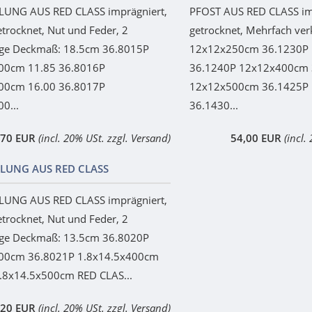
UNG AUS RED CLASS imprägniert,
PFOST AUS RED CLASS imp
etrocknet, Nut und Feder, 2
getrocknet, Mehrfach ver
äge Deckmaß: 18.5cm 36.8015P
12x12x250cm 36.1230P
00cm 11.85 36.8016P
36.1240P 12x12x400cm 
00cm 16.00 36.8017P
12x12x500cm 36.1425P
0...
36.1430...
,70 EUR
(incl. 20% USt. zzgl. Versand)
54,00 EUR
(incl.
LUNG AUS RED CLASS
UNG AUS RED CLASS imprägniert,
etrocknet, Nut und Feder, 2
äge Deckmaß: 13.5cm 36.8020P
300cm 36.8021P 1.8x14.5x400cm
.8x14.5x500cm RED CLAS...
,20 EUR
(incl. 20% USt. zzgl. Versand)