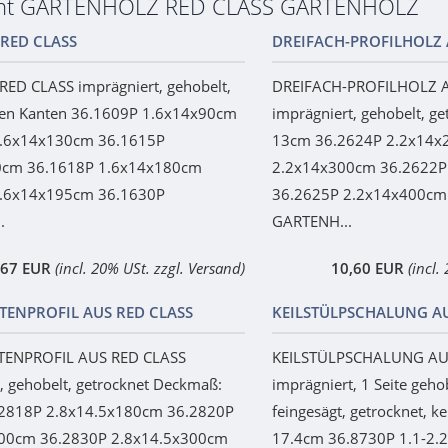
cht GARTENHOLZ RED CLASS GARTENHOLZ
 RED CLASS
DREIFACH-PROFILHOLZ 
RED CLASS imprägniert, gehobelt,
DREIFACH-PROFILHOLZ 
en Kanten 36.1609P 1.6x14x90cm
imprägniert, gehobelt, g
1.6x14x130cm 36.1615P
13cm 36.2624P 2.2x14x
0cm 36.1618P 1.6x14x180cm
2.2x14x300cm 36.2622P
1.6x14x195cm 36.1630P
36.2625P 2.2x14x400cm
.
GARTENH...
,67 EUR
(incl. 20% USt. zzgl. Versand)
10,60 EUR
(incl.
ENPROFIL AUS RED CLASS
KEILSTÜLPSCHALUNG AU
ENPROFIL AUS RED CLASS
KEILSTÜLPSCHALUNG AU
, gehobelt, getrocknet Deckmaß:
imprägniert, 1 Seite gehob
2818P 2.8x14.5x180cm 36.2820P
feingesägt, getrocknet, k
200cm 36.2830P 2.8x14.5x300cm
17.4cm 36.8730P 1.1-2.