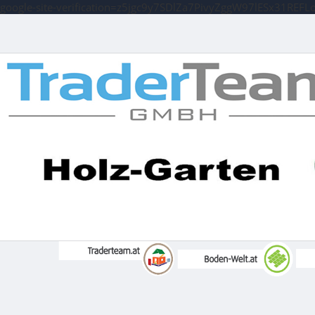
google-site-verification=z5jgc9y7SDlZa7PivyZggW97lESx31REFL