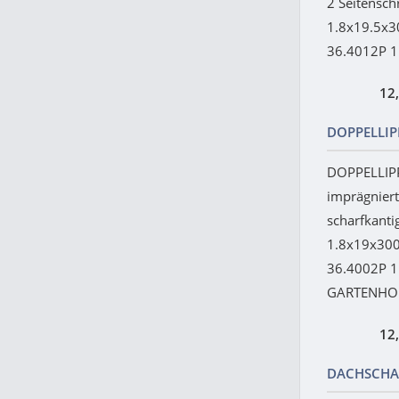
2 Seitensc
1.8x19.5x
36.4012P 1.
12
DOPPELLIP
DOPPELLIP
imprägniert
scharfkant
1.8x19x30
36.4002P 
GARTENHOL
12
DACHSCHA