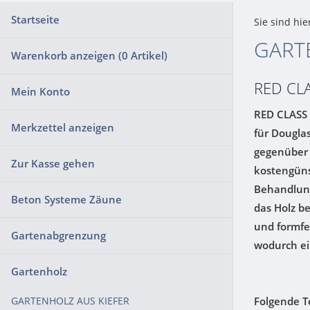
Startseite
Sie sind hie
GART
Warenkorb anzeigen (
0
Artikel)
RED CL
Mein Konto
RED CLASS 
Merkzettel anzeigen
für Douglas
gegenüber 
Zur Kasse gehen
kostengüns
Behandlung
Beton Systeme Zäune
das Holz b
und formfe
Gartenabgrenzung
wodurch ei
Gartenholz
Folgende Te
GARTENHOLZ AUS KIEFER