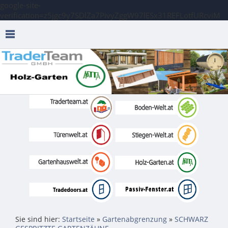
google-site-
verification=z5jgc9y7SDlZa7PivyZggW97lESx31REFLotfURcviM
Sie sind hier:
Startseite
»
Gartenabgrenzung
»
SCHWARZ