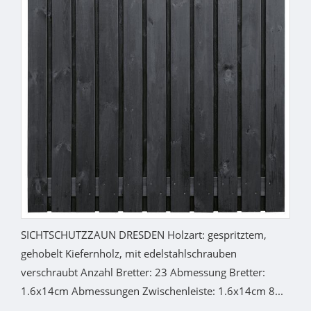
SICHTSCHUTZZAUN DRESDEN Holzart: gespritztem,
gehobelt Kiefernholz, mit edelstahlschrauben
verschraubt Anzahl Bretter: 23 Abmessung Bretter:
1.6x14cm Abmessungen Zwischenleiste: 1.6x14cm 8...