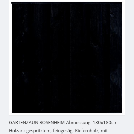
GARTENZAUN ROSENHEIM Abmessung: 180x180cm
Holzart: gespritztem, feingesägt Kiefernholz, mit